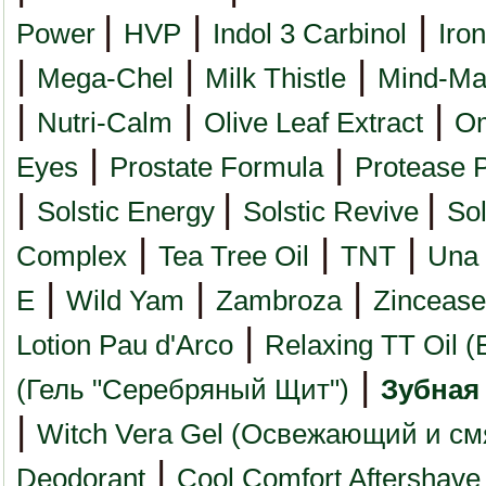
|
|
|
Power
HVP
Indol 3 Carbinol
Iro
|
|
|
Mega-Chel
Milk Thistle
Mind-Ma
|
|
|
Nutri-Calm
Olive Leaf Extract
O
|
|
Eyes
Prostate Formula
Protease 
|
|
|
Solstic Energy
Solstic Revive
Sol
|
|
|
Complex
Tea Tree Oil
TNT
Una
|
|
|
E
Wild Yam
Zambroza
Zincease
|
Lotion Pau d'Arco
Relaxing TT Oil
|
(Гель "Серебряный Щит")
Зубная
|
Witch Vera Gel (Освежающий и см
|
Deodorant
Cool Comfort Aftershave