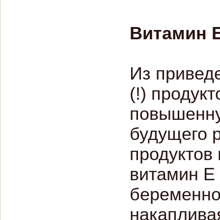
Витамин Е
Из приведе
(!) продук
повышенну
будущего р
продуктов 
витамин Е
беременнос
накапливая