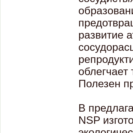
образовани
предотвра
развитие а
сосудорас
репродукт
облегчает 
Полезен п
В предлага
NSP изгото
экологичес