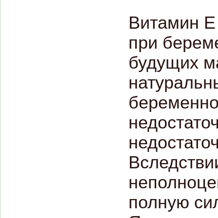
Витамин Е 
при берем
будущих ма
натуральн
беременнос
недостато
недостаточ
Вследствии
неполноцен
полную сил