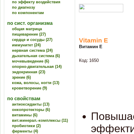
по эффекту воздействия
по диагнозу
по компонентам
по сист. организма
общая матрица
пищеварение (27)
Vitamin Е
сердце и сосуды (27)
иммунитет (24)
Витамин Е
нервная система (24)
дыхательная система (6)
Код: 1650
мочевыведение (6)
опорно-двигательная (14)
эндокринная (23)
зрение (6)
кожа, волосы, ногти (13)
кроветворение (9)
по свойствам
антиоксиданты (13)
онкопротекторы (6)
Повышае
витамины (6)
вит.минерал.-комплексы (11)
эффекти
пробиотики (2)
ферменты (4)