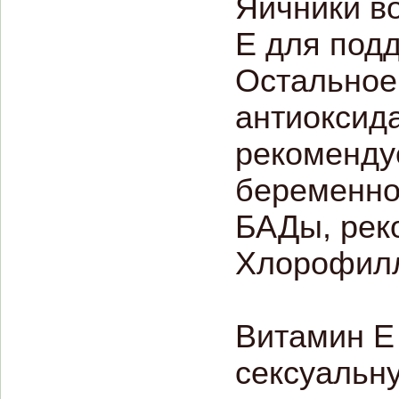
Яичники в
Е для под
Остальное
антиоксид
рекомендуе
беременно
БАДы, рек
Хлорофилл
Витамин Е
сексуальну