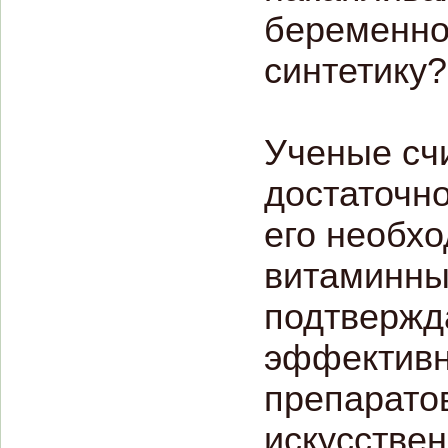
беременнос
синтетику?
Ученые сч
достаточно
его необхо
витаминны
подтвержда
эффективн
препарато
искусстве