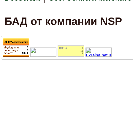
БАД от компании NSP
HIT.UA
1
10
12