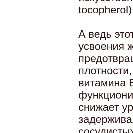
tocopherol)
А ведь эт
усвоения 
предотвра
плотности,
витамина 
функциони
снижает ур
задержива
сосудистых