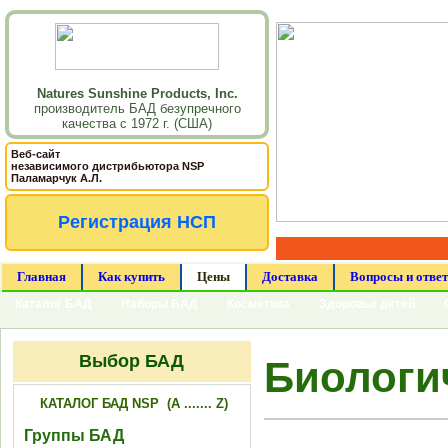
Natures Sunshine Products, Inc.
производитель БАД безупречного
качества с 1972 г. (США)
Веб-сайт
независимого дистрибьютора NSP
Паламарчук А.Л.
Регистрация НСП
Главная
Как купить
Цены
Доставка
Вопросы и отве
Каталог БАД
Наборы БАД
Косметика
Здоровье детей
Выбор БАД
Биологи
КАТАЛОГ БАД NSP (A ....... Z)
Группы БАД