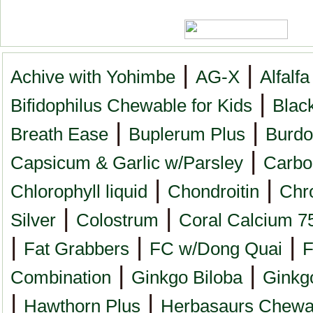
|
|
Achive with Yohimbe
AG-X
Alfalfa
|
Bifidophilus Chewable for Kids
Blac
|
|
Breath Ease
Buplerum Plus
Burdo
|
Capsicum & Garlic w/Parsley
Carbo
|
|
Chlorophyll liquid
Chondroitin
Chr
|
|
Silver
Colostrum
Coral Calcium 7
|
|
|
Fat Grabbers
FC w/Dong Quai
F
|
|
Combination
Ginkgo Biloba
Ginkg
|
|
Hawthorn Plus
Herbasaurs Chewa