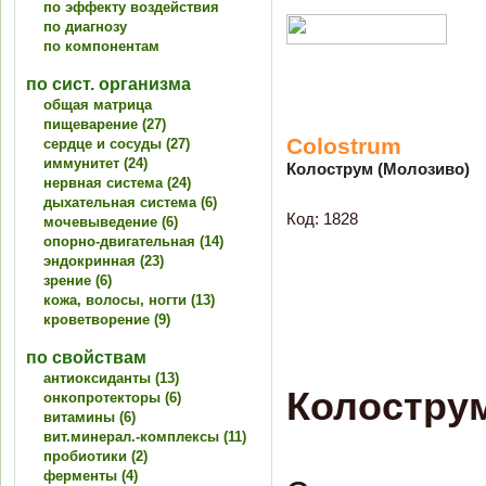
по эффекту воздействия
по диагнозу
по компонентам
по сист. организма
общая матрица
пищеварение (27)
Colostrum
сердце и сосуды (27)
иммунитет (24)
Колострум (Молозиво)
нервная система (24)
дыхательная система (6)
Код: 1828
мочевыведение (6)
опорно-двигательная (14)
эндокринная (23)
зрение (6)
кожа, волосы, ногти (13)
кроветворение (9)
по свойствам
антиоксиданты (13)
Колостру
онкопротекторы (6)
витамины (6)
вит.минерал.-комплексы (11)
пробиотики (2)
ферменты (4)