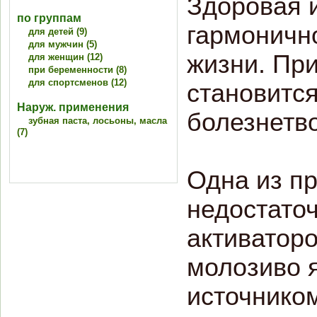
Здоровая 
по группам
гармонично
для детей (9)
для мужчин (5)
жизни. Пр
для женщин (12)
при беременности (8)
для спортсменов (12)
становитс
Наруж. применения
болезнетво
зубная паста, лосьоны, масла
(7)
Одна из п
недостаточ
активаторо
молозиво 
источнико