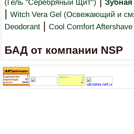
|
(Гель "Серебряный Щит")
Зубная
|
Witch Vera Gel (Освежающий и см
|
Deodorant
Cool Comfort Aftershave
БАД от компании NSP
HIT.UA
1
2
81