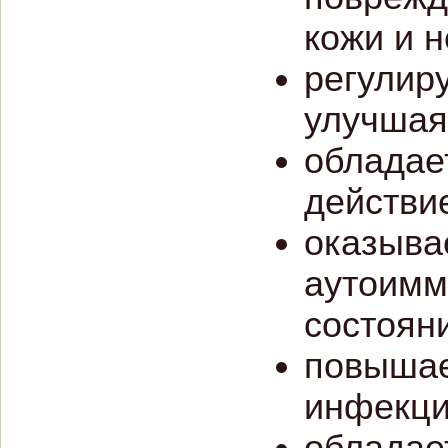
кожи и 
регулир
улучшая
обладае
действи
оказыва
аутоимм
состоян
повышае
инфекци