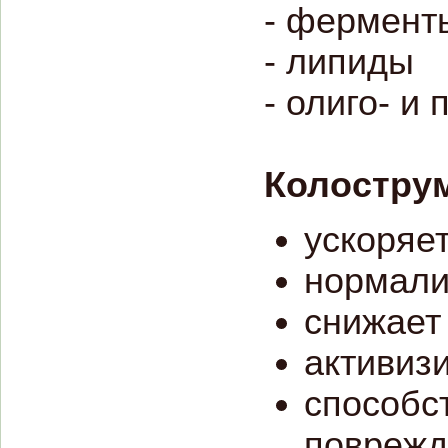
- фермент
- липиды
- олиго- и
Колостру
ускоряе
нормали
снижает
активиз
способс
поврежд