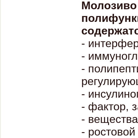
Молозиво 
полифункц
содержатс
- интерфе
- иммуног
- полипеп
регулирую
- инсулин
- фактор,
- веществ
- ростовой