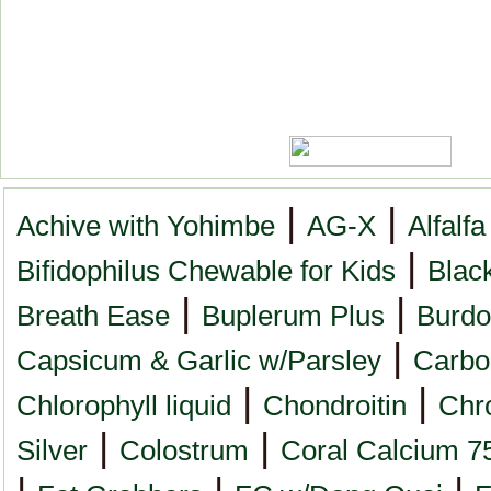
|
|
Achive with Yohimbe
AG-X
Alfalfa
|
Bifidophilus Chewable for Kids
Blac
|
|
Breath Ease
Buplerum Plus
Burdo
|
Capsicum & Garlic w/Parsley
Carbo
|
|
Chlorophyll liquid
Chondroitin
Chr
|
|
Silver
Colostrum
Coral Calcium 7