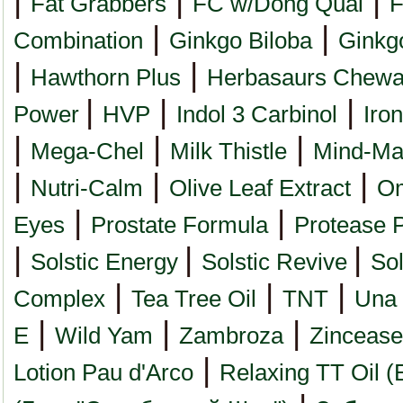
|
|
|
Fat Grabbers
FC w/Dong Quai
F
|
|
Combination
Ginkgo Biloba
Ginkg
|
|
Hawthorn Plus
Herbasaurs Chewa
|
|
|
Power
HVP
Indol 3 Carbinol
Iro
|
|
|
Mega-Chel
Milk Thistle
Mind-Ma
|
|
|
Nutri-Calm
Olive Leaf Extract
O
|
|
Eyes
Prostate Formula
Protease 
|
|
|
Solstic Energy
Solstic Revive
Sol
|
|
|
Complex
Tea Tree Oil
TNT
Una
|
|
|
E
Wild Yam
Zambroza
Zincease
|
Lotion Pau d'Arco
Relaxing TT Oil