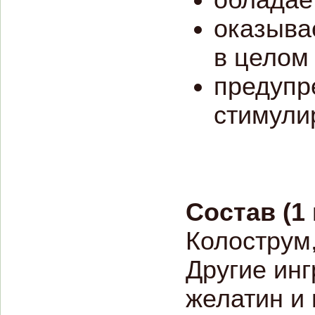
обладае
оказыва
в целом
предупр
стимули
Состав (1 
Колострум,
Другие инг
желатин и 