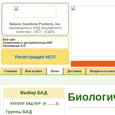
Natures Sunshine Products, Inc.
производитель БАД безупречного
качества с 1972 г. (США)
Веб-сайт
независимого дистрибьютора NSP
Паламарчук А.Л.
Регистрация НСП
Главная
Как купить
Цены
Доставка
Вопросы и отве
Каталог БАД
Наборы БАД
Косметика
Здоровье детей
Выбор БАД
Биологи
КАТАЛОГ БАД NSP (A ....... Z)
Группы БАД