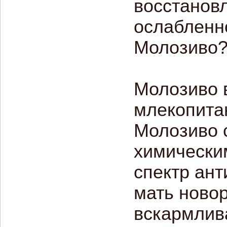
восстанов
ослабленн
Молозиво
Молозиво 
млекопита
Молозиво 
химически
спектр ант
мать ново
вскармлив