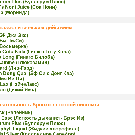
urum Plus (Буплерум Плюс)
's Noni Juice (Сoк Нони)
da (Мoринда)
пазмолитическим действием
Эй Джи-Экс)
(Би Пи-Си)
(Восьмерка)
 Gotu Kola (Гинкго Готу Кола)
o Long (Гинкго Билоба)
samine (Глюкозaмин)
ard (Лив-Гард)
h Dong Quai (Эф Си с Донг Ква)
Эйч Ви Пи)
Lax (НэйчеЛакс)
am (Дикий Ямс)
еятельность бронхо-легочной системы
ck (Рeпейник)
 Ease (Легкость дыхания - Брэс Из)
urum Plus (Буплерум Плюс)
phyll Liquid (Жидкий хлорoфилл)
dal Silver (Коллоидное Серебро)