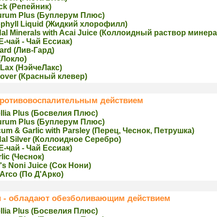
ck (Рeпейник)
urum Plus (Буплерум Плюс)
phyll Liquid (Жидкий хлорoфилл)
dal Minerals with Acai Juice (Коллоидный раствор минер
(Е-чай - Чай Ессиак)
ard (Лив-Гард)
(Локло)
Lax (НэйчеЛакс)
over (Крaсный клевер)
ротивовоспалительным действием
lia Plus (Босвелия Плюс)
urum Plus (Буплерум Плюс)
um & Garlic with Parsley (Перец, Чеснок, Петрушка)
dal Silver (Коллоидное Серебро)
(Е-чай - Чай Ессиак)
lic (Чеснoк)
's Noni Juice (Сoк Нони)
Arco (Пo Д'Арко)
и - обладают обезболивающим действием
lia Plus (Босвелия Плюс)