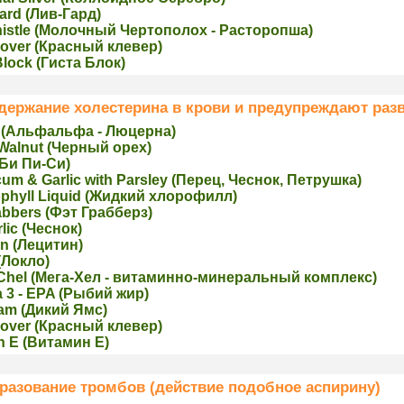
ard (Лив-Гард)
histle (Молочный Чертополох - Расторопша)
over (Крaсный клевер)
Block (Гиста Блок)
ержание холестерина в крови и предупреждают разв
a (Альфальфа - Люцерна)
Walnut (Черный орех)
(Би Пи-Си)
um & Garlic with Parsley (Перец, Чеснок, Петрушка)
phyll Liquid (Жидкий хлорoфилл)
abbers (Фэт Грабберз)
lic (Чеснoк)
in (Лeцитин)
(Локло)
Chel (Мега-Хел - витаминно-минеральный комплекс)
 3 - EPA (Рыбий жир)
am (Дикий Ямс)
over (Крaсный клевер)
n E (Витaмин Е)
азование тромбов (действие подобное аспирину)