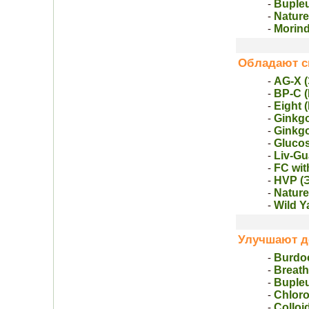
Buple
-
Nature
-
Mоrin
-
Обладают с
AG-X (
-
BP-C 
-
Eight 
-
Ginkgo
-
Ginkg
-
Gluco
-
Liv-Gu
-
FC wit
-
HVP (
-
Nature
-
Wild Y
-
Улучшают д
Burdo
-
Breath
-
Buple
-
Chloro
-
Colloi
-