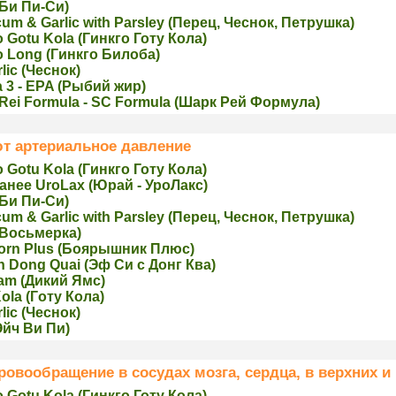
(Би Пи-Си)
um & Garlic with Parsley (Перец, Чеснок, Петрушка)
 Gotu Kola (Гинкго Готу Кола)
o Long (Гинкго Билоба)
lic (Чеснoк)
 3 - EPA (Рыбий жир)
Rei Formula - SC Formula (Шарк Рей Формула)
т артериальное давление
 Gotu Kola (Гинкго Готу Кола)
ранее UroLax (Юрай - УроЛакс)
(Би Пи-Си)
um & Garlic with Parsley (Перец, Чеснок, Петрушка)
(Восьмерка)
orn Plus (Боярышник Плюс)
h Dong Quai (Эф Си с Донг Ква)
am (Дикий Ямс)
ola (Гoту Кола)
lic (Чеснoк)
Эйч Ви Пи)
овообращение в сосудах мозга, сердца, в верхних и
 Gotu Kola (Гинкго Готу Кола)