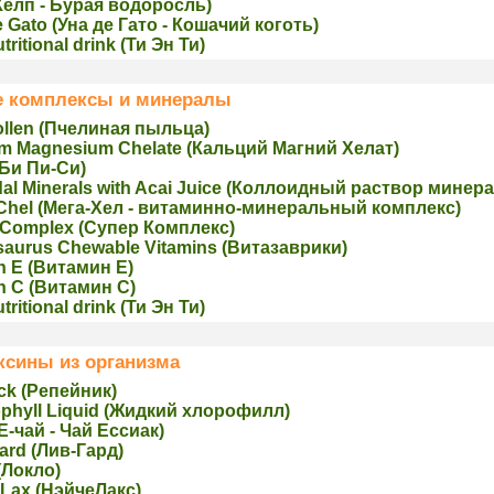
Келп - Бурая водоросль)
 Gato (Уна де Гато - Кошачий коготь)
tritional drink (Ти Эн Ти)
 комплексы и минералы
ollen (Пчелинaя пыльца)
um Magnesium Chelate (Кальций Магний Хелат)
(Би Пи-Си)
dal Minerals with Acai Juice (Коллоидный раствор минер
Chel (Мега-Хел - витаминно-минеральный комплекс)
 Complex (Супер Комплекс)
aurus Сhewable Vitamins (Витазаврики)
n E (Витaмин Е)
n C (Витaмин С)
tritional drink (Ти Эн Ти)
ксины из организма
ck (Рeпейник)
phyll Liquid (Жидкий хлорoфилл)
(Е-чай - Чай Ессиак)
ard (Лив-Гард)
(Локло)
Lax (НэйчеЛакс)