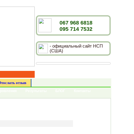
067 968 6818
095 714 7532
- официальный сайт НСП
(США)
Отослать отзыв
оровления
Результаты
БЛОГ
Контакты