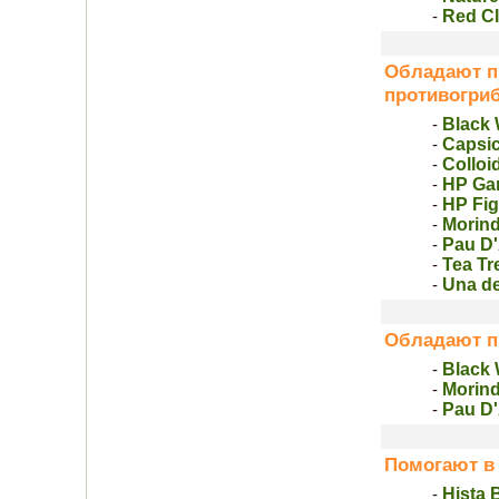
Red Сl
-
Обладают п
противогри
Black 
-
Capsic
-
Colloi
-
HP Gar
-
HP Fig
-
Mоrin
-
Pau D'
-
Tea Tr
-
Una de
-
Обладают п
Black 
-
Mоrin
-
Pau D'
-
Помогают в 
Hista 
-