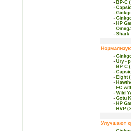
BP-C 
-
Capsic
-
Ginkgo
-
Ginkg
-
HP Gar
-
Omega
-
Shark 
-
Нормализую
Ginkgo
-
Ury - 
-
BP-C 
-
Capsic
-
Eight 
-
Hawth
-
FC wit
-
Wild Y
-
Gotu K
-
HP Gar
-
HVP (
-
Улучшают кр
Ginkgo