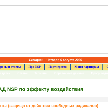
Сегодня:
Четверг, 6 августа 2026
росы и ответы
Про NSP
Партнерство
Моим партнерам
е детей
Статьи
Термины
Справочные данные
Прогр. озд
АД NSP по эффекту воздействия
нты (защища от действия свободных радикалов)