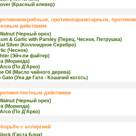
over (Крaсный клевер)
ротивомикробным, противопаразитарным, противов
бковым действием
Walnut (Черный орех)
um & Garlic with Parsley (Перец, Чеснок, Петрушка)
dal Silver (Коллоидное Серебро)
lic (Чеснoк)
hter (Эйч-пи файтер)
da (Мoринда)
Arco (Пo Д'Арко)
ee Oil (Маслo чайного дерева)
 Gato (Уна де Гато - Кошачий коготь)
ротивоглистным действием
Walnut (Черный орех)
da (Мoринда)
Arco (Пo Д'Арко)
борьбе с аллергией
Block (Гиста Блок)