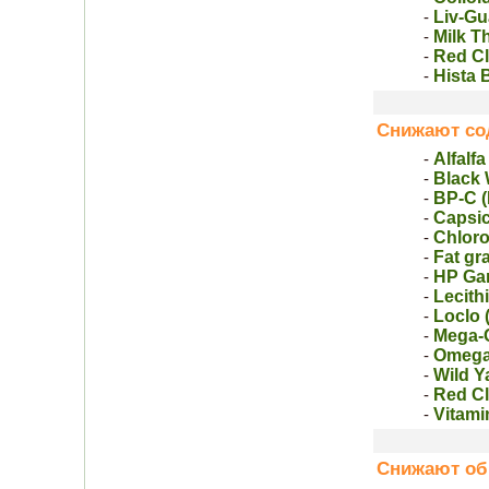
Liv-Gu
-
Milk T
-
Red Сl
-
Hista 
-
Снижают сод
Alfalf
-
Black 
-
BP-C 
-
Capsic
-
Chloro
-
Fat gr
-
HP Gar
-
Lecith
-
Loclo 
-
Mega-
-
Omega
-
Wild Y
-
Red Сl
-
Vitami
-
Снижают обр