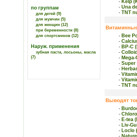
Kelp (
-
Una de
-
по группам
TNT nu
-
для детей (9)
для мужчин (5)
для женщин (12)
Витаминные
при беременности (8)
Bee P
для спортсменов (12)
-
Calci
-
Наруж. применения
BP-C 
-
Colloi
зубная паста, лосьоны, масла
-
(7)
Mega-
-
Super
-
Herbas
-
Vitami
-
Vitami
-
TNT nu
-
Выводят то
Burdo
-
Chloro
-
E-tea 
-
Liv-Gu
-
Loclo 
-
Nature
-