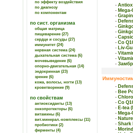
по эффекту воздействия
Antiox
-
по диагнозу
Mega-
-
по компонентам
Grapin
-
Defen
-
по сист. организма
Ginkgo
-
общая матрица
Ginkg
-
пищеварение (27)
Capsic
-
сердце и сосуды (27)
Co Q1
-
иммунитет (24)
Liv-Gu
-
нервная система (24)
Vitami
-
дыхательная система (6)
Vitami
-
мочевыведение (6)
Замбр
-
опорно-двигательная (14)
эндокринная (23)
зрение (6)
Иммуностим
кожа, волосы, ногти (13)
Defen
-
кроветворение (9)
Bee P
-
Chloro
-
по свойствам
Co Q1
-
антиоксиданты (13)
E-tea 
-
онкопротекторы (6)
Mega-
-
витамины (6)
Nature
-
вит.минерал.-комплексы (11)
Shark 
-
пробиотики (2)
Mоrin
-
ферменты (4)