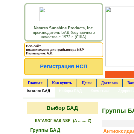
Natures Sunshine Products, Inc.
производитель БАД безупречного
качества с 1972 г. (США)
Веб-сайт
независимого дистрибьютора NSP
Паламарчук А.Л.
Регистрация НСП
Главная
Как купить
Цены
Доставка
Воп
Каталог БАД
Наборы БАД
Косметика
Здоровь
Выбор БАД
Группы Б
КАТАЛОГ БАД NSP (A ....... Z)
Группы БАД
Антиоксида