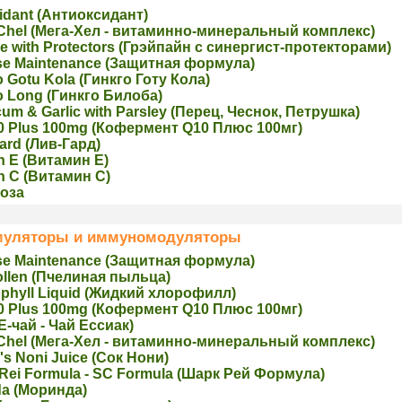
idant (Aнтиоксидант)
Chel (Мега-Хел - витаминно-минеральный комплекс)
e with Protectors (Грэйпайн с синергист-протекторами)
se Maintenance (Защитная формула)
 Gotu Kola (Гинкго Готу Кола)
o Long (Гинкго Билоба)
um & Garlic with Parsley (Перец, Чеснок, Петрушка)
0 Plus 100mg (Кофермент Q10 Плюс 100мг)
ard (Лив-Гард)
n E (Витaмин Е)
n C (Витaмин С)
оза
уляторы и иммуномодуляторы
se Maintenance (Защитная формула)
ollen (Пчелинaя пыльца)
phyll Liquid (Жидкий хлорoфилл)
0 Plus 100mg (Кофермент Q10 Плюс 100мг)
(Е-чай - Чай Ессиак)
Chel (Мега-Хел - витаминно-минеральный комплекс)
's Noni Juice (Сoк Нони)
Rei Formula - SC Formula (Шарк Рей Формула)
da (Мoринда)