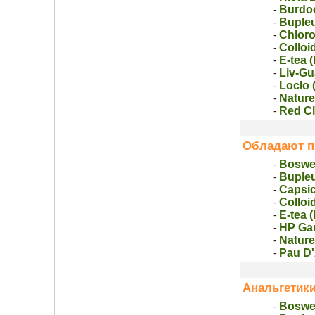
Burdo
-
Buple
-
Chloro
-
Colloi
-
E-tea 
-
Liv-Gu
-
Loclo 
-
Nature
-
Red Сl
-
Обладают п
Boswel
-
Buple
-
Capsic
-
Colloi
-
E-tea 
-
HP Gar
-
Nature
-
Pau D'
-
Анальгетик
Boswel
-