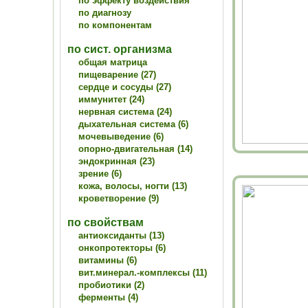
по эффекту воздействия
по диагнозу
по компонентам
по сист. организма
общая матрица
пищеварение (27)
сердце и сосуды (27)
иммунитет (24)
нервная система (24)
дыхательная система (6)
мочевыведение (6)
опорно-двигательная (14)
эндокринная (23)
зрение (6)
кожа, волосы, ногти (13)
кроветворение (9)
по свойствам
антиоксиданты (13)
онкопротекторы (6)
витамины (6)
вит.минерал.-комплексы (11)
пробиотики (2)
ферменты (4)