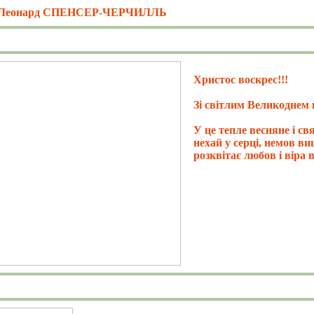
н Леонард СПЕНСЕР-ЧЕРЧИЛЛЬ
Христос воскрес!!!
Зі світлим Великоднем 
У це тепле весняне і св
нехай у серці, немов в
розквітає любов і віра 