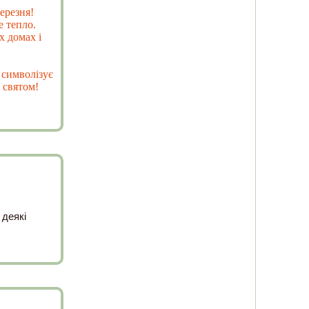
ерезня!
е тепло.
х домах і
 символізує
 святом!
 деякі