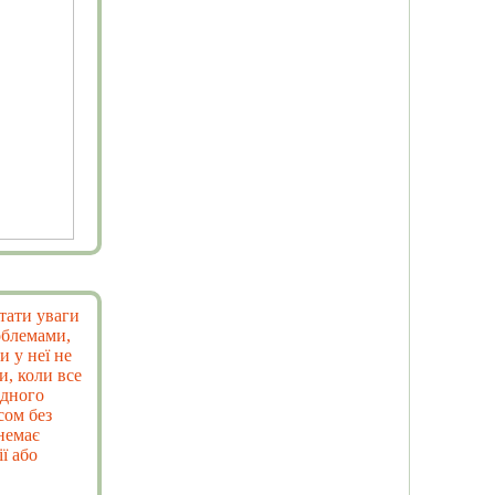
ртати уваги
облемами,
и у неї не
и, коли все
ідного
сом без
 немає
ї або