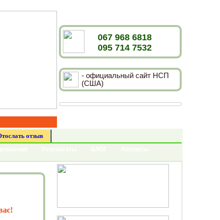
067 968 6818
095 714 7532
- официальный сайт НСП
(США)
Отослать отзыв
оровления
Результаты
БЛОГ
Контакты
вас!