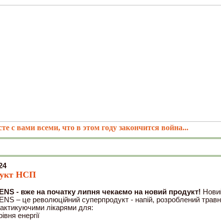
те с вами всеми, что в этом году закончится война...
24
дукт НСП
S - вже на початку липня чекаємо на новий продукт!
Нови
 – це революційний суперпродукт - напій, розроблений травн
рактикуючими лікарями для:
івня енергії