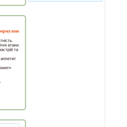
 формулою
тність.
ічні атаки.
астрій та
 аппетит
Power»
1