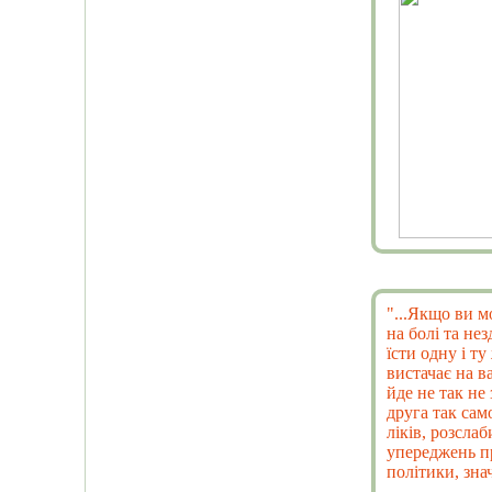
"...Якщо ви м
на болі та не
їсти одну і т
вистачає на в
йде не так не
друга так само
ліків, розсла
упереджень пр
політики, знач