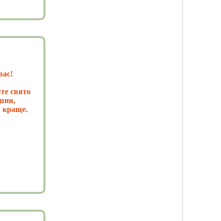
вас!
яте свято
ишня,
в краще.