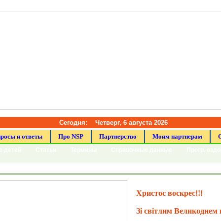
Сегодня:
Четверг, 6 августа 2026
росы и ответы
Про NSP
Партнерство
Моим партнерам
е детей
Статьи
Термины
Справочные данные
Прогр. озд
Христос воскрес!!!
Зі світлим Великоднем 