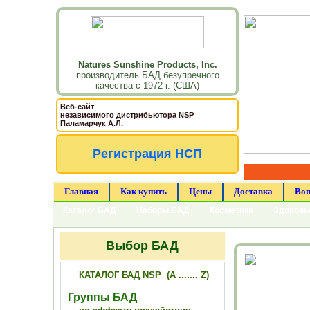
Natures Sunshine Products, Inc.
производитель БАД безупречного
качества с 1972 г. (США)
Веб-сайт
независимого дистрибьютора NSP
Паламарчук А.Л.
Регистрация НСП
Главная
Как купить
Цены
Доставка
Воп
Каталог БАД
Наборы БАД
Косметика
Здоровь
Выбор БАД
КАТАЛОГ БАД NSP (A ....... Z)
Группы БАД