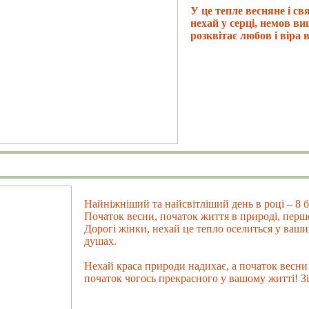
У це тепле весняне і св
нехай у серці, немов в
розквітає любов і віра 
Найніжніший та найсвітліший день в році – 8 б
Початок весни, початок життя в природі, перш
Дорогі жінки, нехай це тепло оселиться у ваши
душах.
Нехай краса природи надихає, а початок весни
початок чогось прекрасного у вашому житті! Зі