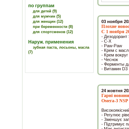
по группам
для детей (9)
для мужчин (5)
для женщин (12)
03 ноября 20
Плохие новос
при беременности (8)
С 1 ноября 2
для спортсменов (12)
- Дезодорант 
- C-X
Наруж. применения
- Paw-Paw
зубная паста, лосьоны, масла
- Крем с масл
(7)
- Крем вокруг
- Чеснок
- Ферменты д
- Витамин D3
24 жовтня 20
Гарні новини
Омега-3 NSP з
Високоякісний
- Регулює рів
- Зменшує за
- Підтримує па
- Має антистр