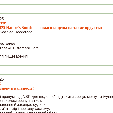
25
ти!
025 Nature’s Sunshine повысила цены на такие прдукты:
Sea Salt Deodorant
ом какао
 глаз 40+ Bremani Care
ля пищеварения
25
!
нову в наявності !!
 продукт від NSP для щоденної підтримки серця, мозку та імунн
ень холестерину та тиск.
палення й захищає судини.
м’ять, зір і нервову систему.
есовий та протиалергічний ефект.