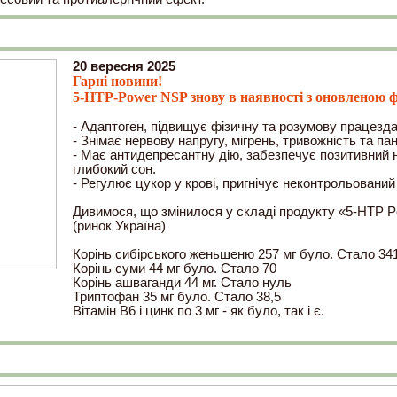
20 вересня 2025
Гарні новини!
5-HTP-Power NSP знову в наявності з оновленою
- Адаптоген, підвищує фізичну та розумову працезда
- Знімає нервову напругу, мігрень, тривожність та пан
- Має антидепресантну дію, забезпечує позитивний н
глибокий сон.
- Регулює цукор у крові, пригнічує неконтрольований
Дивимося, що змінилося у складі продукту «5-HTP 
(ринок Україна)
Корінь сибірського женьшеню 257 мг було. Стало 34
Корінь суми 44 мг було. Стало 70
Корінь ашваганди 44 мг. Стало нуль
Триптофан 35 мг було. Стало 38,5
Вітамін В6 і цинк по 3 мг - як було, так і є.