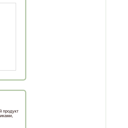
й продукт
иками,