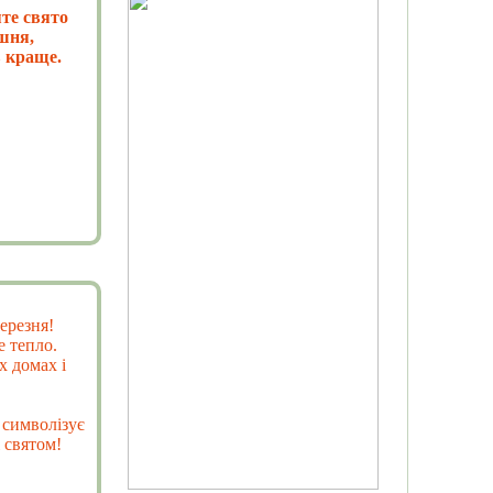
яте свято
ишня,
в краще.
ерезня!
е тепло.
х домах і
 символізує
 святом!