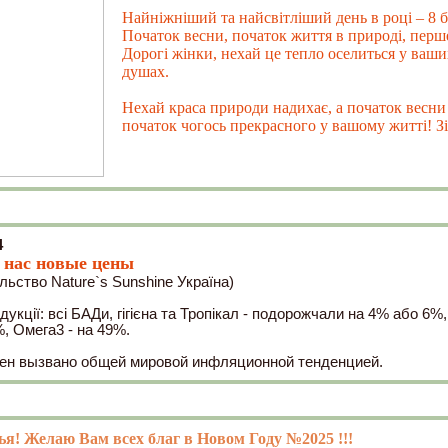
Найніжніший та найсвітліший день в році – 8 б
Початок весни, початок життя в природі, перш
Дорогі жінки, нехай це тепло оселиться у ваши
душах.
Нехай краса природи надихає, а початок весни
початок чогось прекрасного у вашому житті! Зі
4
у нас новые цены
ьство Nature`s Sunshine Україна)
дукції: всі БАДи, гігієна та Тропікал - подорожчали на 4% або 6%,
%, Омега3 - на 49%.
н вызвано общей мировой инфляционной тенденцией.
ья! Желаю Вам всех благ в Новом Году №2025 !!!