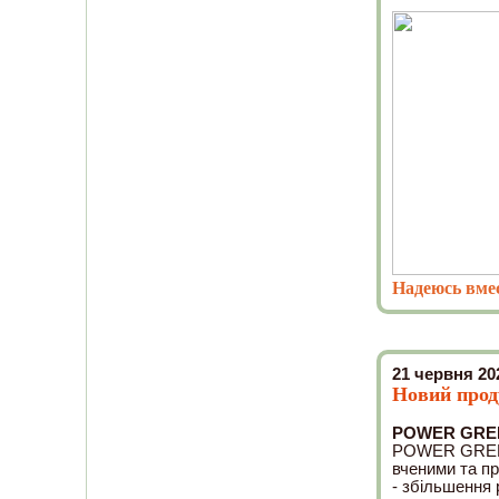
Надеюсь вмес
21 червня 20
Новий про
POWER GREEN
POWER GREENS
вченими та п
- збільшення р