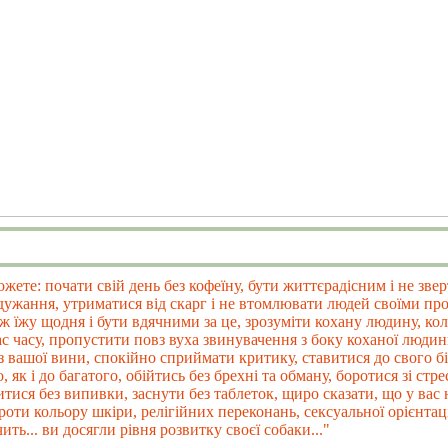
ожете: почати свій день без кофеїну, бути життєрадісним і не зве
здужання, утриматися від скарг і не втомлювати людей своїми пр
у ж їжу щодня і бути вдячними за це, зрозуміти кохану людину, кол
ас часу, пропустити повз вуха звинувачення з боку коханої людин
 з вашої вини, спокійно сприймати критику, ставитися до свого б
, як і до багатого, обійтись без брехні та обману, боротися зі стре
битися без випивки, заснути без таблеток, щиро сказати, що у вас
оти кольору шкіри, релігійних переконань, сексуальної орієнтаці
ить... ви досягли рівня розвитку своєї собаки..."